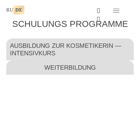
Zum
I
W
RU
DE
Inhalt
n
h
springen
s
a
SCHULUNGS PROGRAMME
t
t
a
s
g
a
AUSBILDUNG ZUR KOSMETIKERIN —
r
p
a
p
INTENSIVKURS
m
WEITERBILDUNG