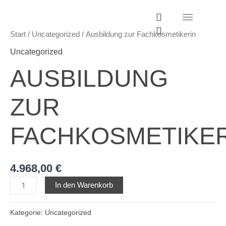
Zum
Ausbildung
I
W
Inhalt
zur
n
h
springen
Fachkosmetikerin
s
a
Start
/
Uncategorized
/ Ausbildung zur Fachkosmetikerin
Menge
t
t
Uncategorized
a
s
g
a
AUSBILDUNG
r
p
a
p
m
ZUR
FACHKOSMETIKE
4.968,00
€
In den Warenkorb
Kategorie:
Uncategorized